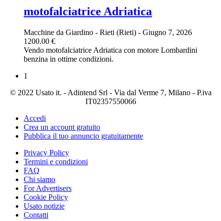
motofalciatrice Adriatica
Macchine da Giardino
-
Rieti (Rieti)
-
Giugno 7, 2026
1200.00 €
Vendo motofalciatrice Adriatica con motore Lombardini
benzina in ottime condizioni.
1
© 2022 Usato it. - Adintend Srl - Via dal Verme 7, Milano - P.iva
IT02357550066
Accedi
Crea un account gratuito
Pubblica il tuo annuncio gratuitamente
Privacy Policy
Termini e condizioni
FAQ
Chi siamo
For Advertisers
Cookie Policy
Usato notizie
Contatti